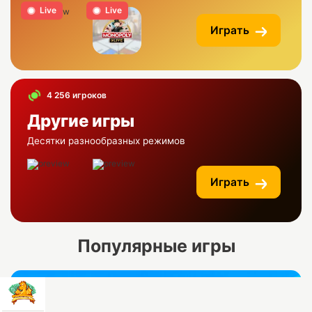
Live
Live
Играть
4 256 игроков
Другие игры
Десятки разнообразных режимов
Играть
Популярные игры